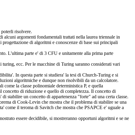
 poterli risolvere.
i alcuni argomenti fondamentali trattati nella laurea triennale in
 di progettazione di algoritmi e conoscenze di base sui principali
nto. L'ultima parte e' di 3 CFU e unitamente alla prima parte
turing, ecc. Per le macchine di Turing saranno considerati vari
bilita'. In questa parte si studiera' la tesi di Church-Turing e si
oluzioni algoritmiche e dunque non risolvibili da un calcolatore.
ali come la classe polinomiale deterministica P, e quella
concetto di riduzione e quello di completezza. Il concetto di
' di stabilire un concetto di appartenenza "forte" ad una certa classe.
teorema di Cook-Levin che mostra che il problema di stabilire se una
sita' come il teroma di Savitch che mostra che PSAPCE e' uguale a
imostrato essere decidibile, si mostreranno opportuni algoritmi e se ne