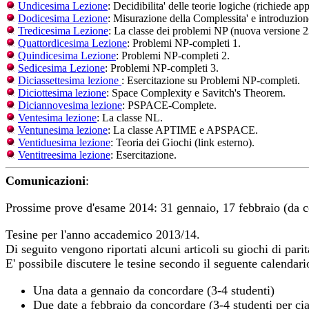
Undicesima Lezione
: Decidibilita' delle teorie logiche (richiede a
Dodicesima Lezione
: Misurazione della Complessita' e introduzione
Tredicesima Lezione
: La classe dei problemi NP (nuova versione 2
Quattordicesima Lezione
: Problemi NP-completi 1.
Quindicesima Lezione
: Problemi NP-completi 2.
Sedicesima Lezione
: Problemi NP-completi 3.
Diciassettesima lezione
: Esercitazione su Problemi NP-completi.
Diciottesima lezione
: Space Complexity e Savitch's Theorem.
Diciannovesima lezione
: PSPACE-Complete.
Ventesima lezione
: La classe NL.
Ventunesima lezione
: La classe APTIME e APSPACE.
Ventiduesima lezione
: Teoria dei Giochi (link esterno).
Ventitreesima lezione
: Esercitazione.
Comunicazioni
:
Prossime prove d'esame 2014: 31 gennaio, 17 febbraio (da co
Tesine per l'anno accademico 2013/14.
Di seguito vengono riportati alcuni articoli su giochi di parita
E' possibile discutere le tesine secondo il seguente calendari
Una data a gennaio da concordare (3-4 studenti)
Due date a febbraio da concordare (3-4 studenti per ci