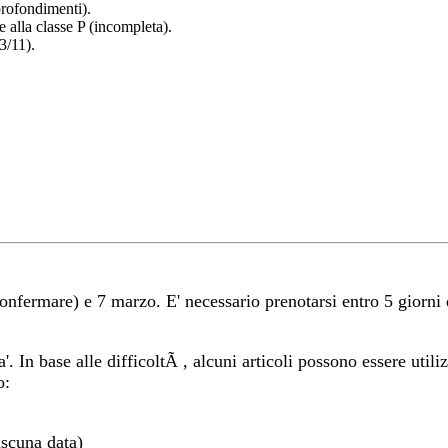
pprofondimenti).
 alla classe P (incompleta).
3/11).
nfermare) e 7 marzo. E' necessario prenotarsi entro 5 giorni d
'. In base alle difficoltÃ , alcuni articoli possono essere utili
o:
ascuna data)