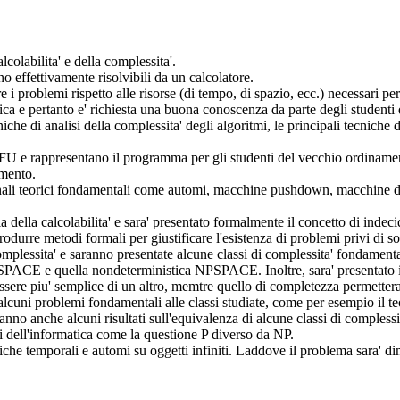
lcolabilita' e della complessita'.
no effettivamente risolvibili da un calcolatore.
e i problemi rispetto alle risorse (di tempo, di spazio, ecc.) necessari per
tica e pertanto e' richiesta una buona conoscenza da parte degli studenti d
cniche di analisi della complessita' degli algoritmi, le principali tecniche
 CFU e rappresentano il programma per gli studenti del vecchio ordiname
amento.
nali teorici fondamentali come automi, macchine pushdown, macchine di 
della calcolabilita' e sara' presentato formalmente il concetto di indecidi
rodurre metodi formali per giustificare l'esistenza di problemi privi di s
 complessita' e saranno presentate alcune classi di complessita' fondament
PSPACE e quella nondeterministica NPSPACE. Inoltre, sara' presentato il 
essere piu' semplice di un altro, memtre quello di completezza permettera
 alcuni problemi fondamentali alle classi studiate, come per esempio il 
nno anche alcuni risultati sull'equivalenza di alcune classi di comples
dell'informatica come la questione P diverso da NP.
giche temporali e automi su oggetti infiniti. Laddove il problema sara' d