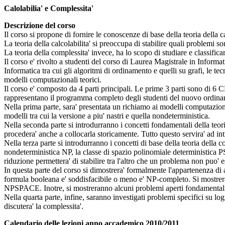
Calolabilia' e Complessita'
Descrizione del corso
Il corso si propone di fornire le conoscenze di base della teoria della ca
La teoria della calcolabilita' si preoccupa di stabilire quali problemi so
La teoria della complessita' invece, ha lo scopo di studiare e classificar
Il corso e' rivolto a studenti del corso di Laurea Magistrale in Informa
Informatica tra cui gli algoritmi di ordinamento e quelli su grafi, le te
modelli computazionali teorici.
Il corso e' composto da 4 parti principali. Le prime 3 parti sono di 6
rappresentano il programma completo degli studenti del nuovo ordin
Nella prima parte, sara' presentata un richiamo ai modelli computazio
modelli tra cui la versione a piu' nastri e quella nondeterministica.
Nella seconda parte si introdurranno i concetti fondamentali della teoria 
procedera' anche a collocarla storicamente. Tutto questo servira' ad int
Nella terza parte si introdurranno i concetti di base della teoria della
nondeterministica NP, la classe di spazio polinomiale deterministica 
riduzione permettera' di stabilire tra l'altro che un problema non puo' 
In questa parte del corso si dimostrera' formalmente l'appartenenza di
formula booleana e' soddisfacibile o meno e' NP-completo. Si mostrera
NPSPACE. Inotre, si mostreranno alcuni problemi aperti fondamentali 
Nella quarta parte, infine, saranno investigati problemi specifici su lo
discutera' la complessita'.
Calendario delle lezioni anno accademico 2010/2011