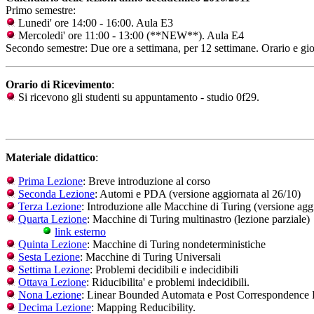
Primo semestre:
Lunedi' ore 14:00 - 16:00. Aula E3
Mercoledi' ore 11:00 - 13:00 (**NEW**). Aula E4
Secondo semestre: Due ore a settimana, per 12 settimane. Orario e gio
Orario di Ricevimento
:
Si ricevono gli studenti su appuntamento - studio 0f29.
Materiale didattico
:
Prima Lezione
: Breve introduzione al corso
Seconda Lezione
: Automi e PDA (versione aggiornata al 26/10)
Terza Lezione
: Introduzione alle Macchine di Turing (versione agg
Quarta Lezione
: Macchine di Turing multinastro (lezione parziale)
link esterno
Quinta Lezione
: Macchine di Turing nondeterministiche
Sesta Lezione
: Macchine di Turing Universali
Settima Lezione
: Problemi decidibili e indecidibili
Ottava Lezione
: Riducibilita' e problemi indecidibili.
Nona Lezione
: Linear Bounded Automata e Post Correspondence 
Decima Lezione
: Mapping Reducibility.